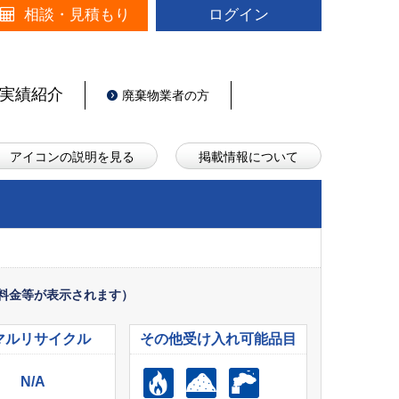
相談・見積もり
ログイン
実績紹介
廃棄物業者の方
アイコンの説明を見る
掲載情報について
料金等が表示されます）
マル
リサイクル
その他受け入れ
可能品目
N/A