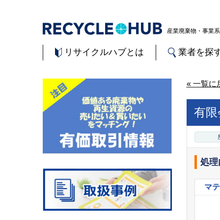
産業廃棄物・事業系
リサイクルハブとは
業者を探
« 一覧に
有限
処理
マテ