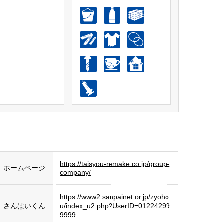
https://taisyou-remake.co.jp/group-
ホームページ
company/
https://www2.sanpainet.or.jp/zyoho
さんぱいくん
u/index_u2.php?UserID=01224299
9999