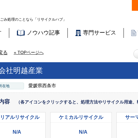
ごみ処理のことなら「リサイクルハブ」
す
ノウハウ記事
専門サービス
戻る
« TOPページへ
会社明越産業
愛媛県西条市
所在地
内容
（各アイコンをクリックすると、処理方法やリサイクル用途、
リアル
リサイクル
ケミカル
リサイクル
サー
N/A
N/A