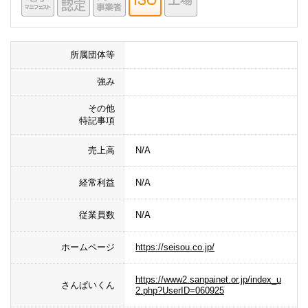
所属団体等
強み
その他
特記事項
売上高
N/A
経常利益
N/A
従業員数
N/A
ホームページ
https://seisou.co.jp/
https://www2.sanpainet.or.jp/index_u
さんぱいくん
2.php?UserID=060925