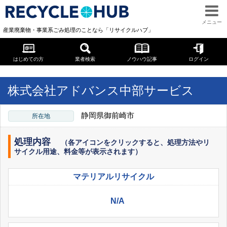
メニュー
産業廃棄物・事業系ごみ処理のことなら「リサイクルハブ」
はじめての方
業者検索
ノウハウ記事
ログイン
« 一覧に戻る
« TOPページへ
株式会社アドバンス中部サービス
静岡県御前崎市
所在地
処理内容
（各アイコンをクリックすると、処理方法やリ
サイクル用途、料金等が表示されます）
マテリアル
リサイクル
N/A