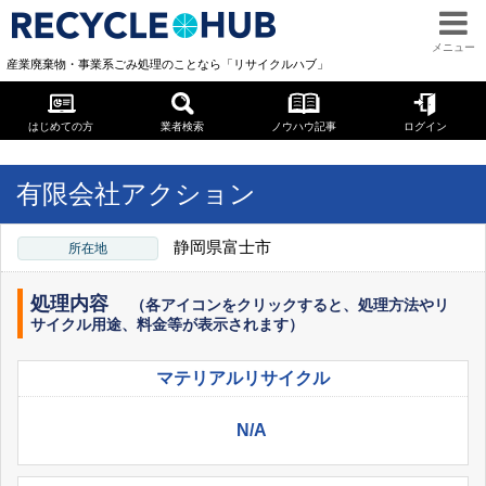
メニュー
産業廃棄物・事業系ごみ処理のことなら「リサイクルハブ」
はじめての方
業者検索
ノウハウ記事
ログイン
« 一覧に戻る
« TOPページへ
有限会社アクション
静岡県富士市
所在地
処理内容
（各アイコンをクリックすると、処理方法やリ
サイクル用途、料金等が表示されます）
マテリアル
リサイクル
N/A