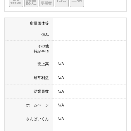
所属団体等
強み
その他
特記事項
売上高
N/A
経常利益
N/A
従業員数
N/A
ホームページ
N/A
さんぱいくん
N/A