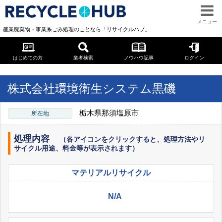
メニュー
産業廃棄物・事業系ごみ処理のことなら「リサイクルハブ」
はじめての方
業者検索
ノウハウ記事
ログイン
« 一覧に戻る
« TOPページへ
株式会社環境衛生システム黒磯
栃木県那須塩原市
所在地
処理内容
（各アイコンをクリックすると、処理方法やリ
サイクル用途、料金等が表示されます）
マテリアル
リサイクル
N/A