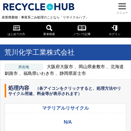
メニュー
産業廃棄物・事業系ごみ処理のことなら「リサイクルハブ」
はじめての方
業者検索
ノウハウ記事
ログイン
« 一覧に戻る
« TOPページへ
荒川化学工業株式会社
大阪府大阪市 、岡山県倉敷市 、北海道
所在地
釧路市 、福島県いわき市 、静岡県富士市
処理内容
（各アイコンをクリックすると、処理方法やリ
サイクル用途、料金等が表示されます）
マテリアル
リサイクル
N/A