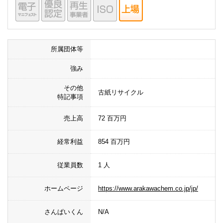
所属団体等
強み
その他
古紙リサイクル
特記事項
売上高
72 百万円
経常利益
854 百万円
従業員数
1 人
ホームページ
https://www.arakawachem.co.jp/jp/
さんぱいくん
N/A