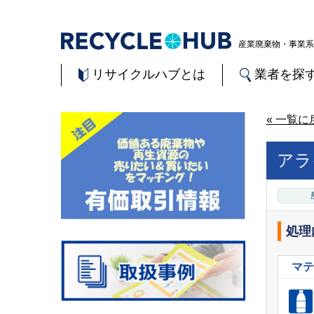
産業廃棄物・事業系
リサイクルハブとは
業者を探
« 一覧に
アラ
処理
マテ