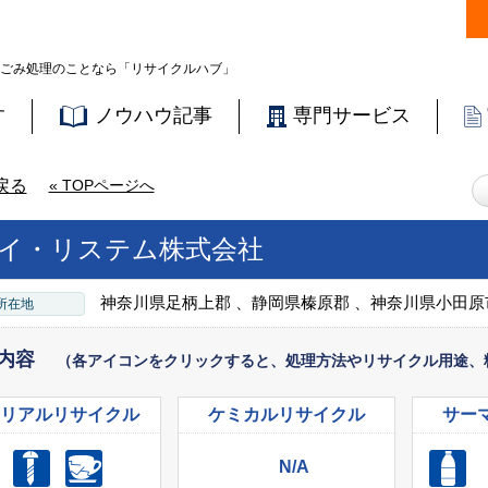
ごみ処理のことなら「リサイクルハブ」
す
ノウハウ記事
専門サービス
戻る
« TOPページへ
イ・リステム株式会社
神奈川県足柄上郡 、静岡県榛原郡 、神奈川県小田原
所在地
内容
（各アイコンをクリックすると、処理方法やリサイクル用途、
リアル
リサイクル
ケミカル
リサイクル
サー
N/A