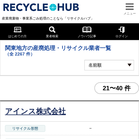
メニュー
産業廃棄物・事業系ごみ処理のことなら「リサイクルハブ」
関東地方
はじめての方
業者検索
ノウハウ記事
ログイン
関東地方の産廃処理・リサイクル業者一覧
（全
2267
件）
21〜40 件
アインス株式会社
－
リサイクル形態